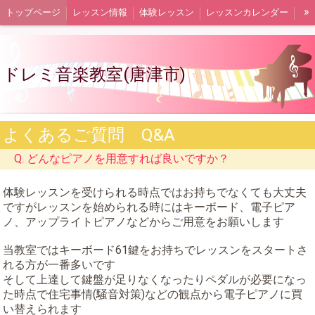
»
トップページ
レッスン情報
体験レッスン
レッスンカレンダー
講師プロフィール
教室ブログ
ドレミ音楽教室(唐津市)
よくあるご質問 Q&A
Q. どんなピアノを用意すれば良いですか？
体験レッスンを受けられる時点ではお持ちでなくても大丈夫
ですがレッスンを始められる時にはキーボード、電子ピア
ノ、アップライトピアノなどからご用意をお願いします
当教室ではキーボード61鍵をお持ちでレッスンをスタートさ
れる方が一番多いです
そして上達して鍵盤が足りなくなったりペダルが必要になっ
た時点で住宅事情(騒音対策)などの観点から電子ピアノに買
い替えられます