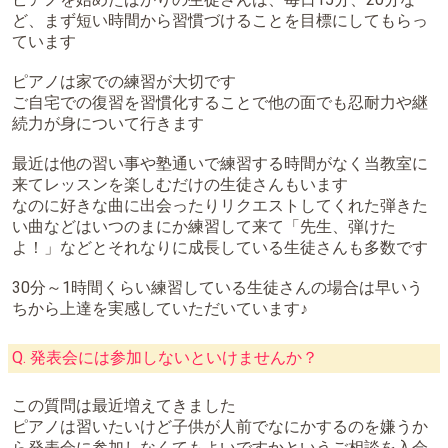
ど、まず短い時間から習慣づけることを目標にしてもらっ
ています
ピアノは家での練習が大切です
ご自宅での復習を習慣化することで他の面でも忍耐力や継
続力が身について行きます
最近は他の習い事や塾通いで練習する時間がなく当教室に
来てレッスンを楽しむだけの生徒さんもいます
なのに好きな曲に出会ったりリクエストしてくれた弾きた
い曲などはいつのまにか練習して来て「先生、弾けた
よ！」などとそれなりに成長している生徒さんも多数です
30分～1時間くらい練習している生徒さんの場合は早いう
ちから上達を実感していただいています♪
Q. 発表会には参加しないといけませんか？
この質問は最近増えてきました
ピアノは習いたいけど子供が人前でなにかするのを嫌うか
ら発表会に参加しなくてもよいですかというご相談を入会